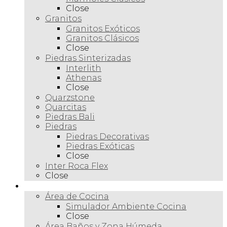
Close
Granitos
Granitos Exóticos
Granitos Clásicos
Close
Piedras Sinterizadas
Interlith
Athenas
Close
Quarzstone
Quarcitas
Piedras Bali
Piedras
Piedras Decorativas
Piedras Exóticas
Close
Inter Roca Flex
Close
Ambientes
Área de Cocina
Simulador Ambiente Cocina
Close
Área Baños y Zona Húmeda