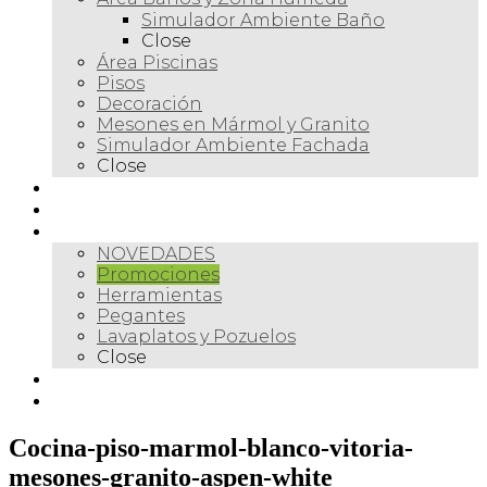
Simulador Ambiente Baño
Close
Área Piscinas
Pisos
Decoración
Mesones en Mármol y Granito
Simulador Ambiente Fachada
Close
Para profesionales
Restauración
Tienda
NOVEDADES
Promociones
Herramientas
Pegantes
Lavaplatos y Pozuelos
Close
Galería
Contacto
Cocina-piso-marmol-blanco-vitoria-
mesones-granito-aspen-white