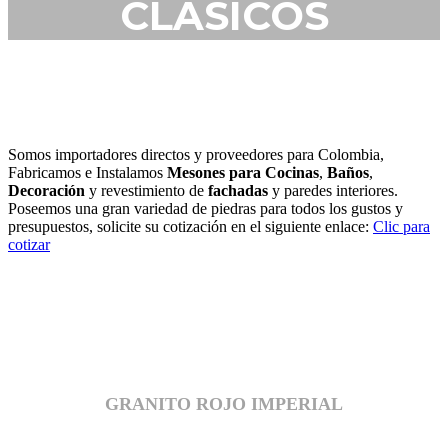
CLÁSICOS
Somos importadores directos y proveedores para Colombia,
Fabricamos e Instalamos
Mesones para Cocinas
,
Baños
,
Decoración
y revestimiento de
fachadas
y paredes interiores.
Poseemos una gran variedad de piedras para todos los gustos y
presupuestos, solicite su cotización en el siguiente enlace:
Clic para
cotizar
APROVECHA EL REMATE DE
INVENTARIO EN REFERENCIAS
SELECCIONADAS
GRANITO ROJO IMPERIAL