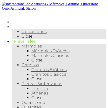
Skip
to
content
Menú
Inicio
Nosotros
Ubicaciones
Close
Materiales
Mármoles
Mármoles Exóticos
Mármoles Clásicos
Close
Granitos
Granitos Exóticos
Granitos Clásicos
Close
Piedras Sinterizadas
Interlith
Athenas
Close
Quarzstone
Quarcitas