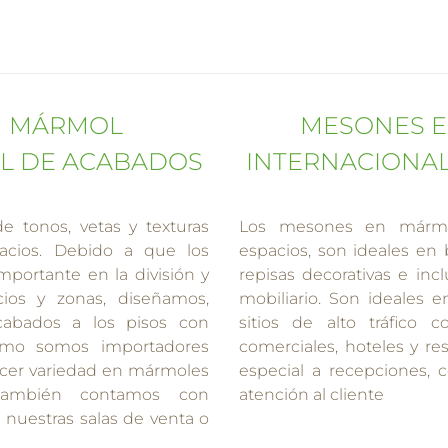
N MÁRMOL
MESONES 
L DE ACABADOS
INTERNACIONA
e tonos, vetas y texturas
Los mesones en mármol
acios. Debido a que los
espacios, son ideales en
mportante en la división y
repisas decorativas e inc
ios y zonas, diseñamos,
mobiliario. Son ideales 
cabados a los pisos con
sitios de alto tráfico
Como somos importadores
comerciales, hoteles y re
ecer variedad en mármoles
especial a recepciones, c
, también contamos con
atención al cliente
a nuestras salas de venta o