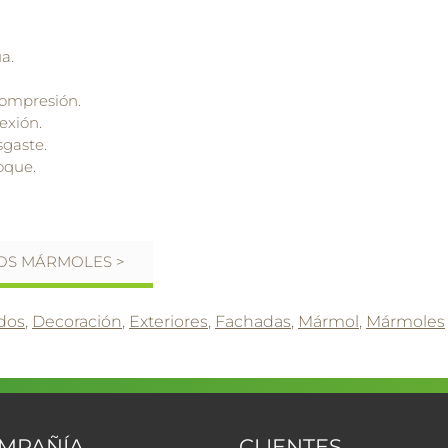
a.
 compresión.
lexión.
sgaste.
hoque.
OS MÁRMOLES >
dos
,
Decoración
,
Exteriores
,
Fachadas
,
Mármol
,
Mármoles
OMPAÑÍA
CLIENTES