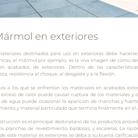
ármol en exteriores
ateriales destinados para uso en exteriores debe hacerse
écnicas, el mármol por ejemplo, es la viva imagen de cómo de
n acabados de exteriores. Dentro de las característica
a, resistencia al choque, al desgaste y a la flexión.
os a los que se enfrentan los materiales en acabados exteri
l exceso de calor puede causar ruptura de los materiales y 
 de agua puede ocasionar la aparición de manchas y fuert
iento y material particulado que termina finalmente en el a
nstrucción es el principal destinatario de los productos proc
a planchas de revestimiento, baldosas, y escaleras. La razón
e este material es exteriores se deba a su buena calificació