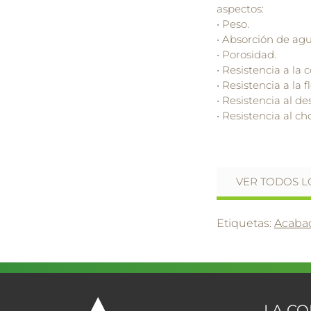
aspectos:
• Peso.
• Absorción de agu
• Porosidad.
• Resistencia a la
• Resistencia a la f
• Resistencia al de
• Resistencia al c
VER TODOS L
Etiquetas:
Acaba
LA C