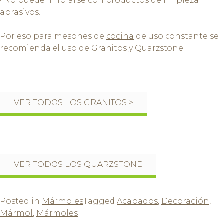
• No puede limpiarse con productos de limpieza
abrasivos.
Por eso para mesones de
cocina
de uso constante se
recomienda el uso de Granitos y Quarzstone.
VER TODOS LOS GRANITOS >
VER TODOS LOS QUARZSTONE
Posted in
Mármoles
Tagged
Acabados
,
Decoración
,
Mármol
,
Mármoles