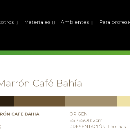
otros
Materiales
Ambientes
Para profes
Marrón Café Bahía
RÓN CAFÉ BAHÍA
ORIGEN:
ESPESOR: 2cm
PRESENTACIÓN: Láminas
S