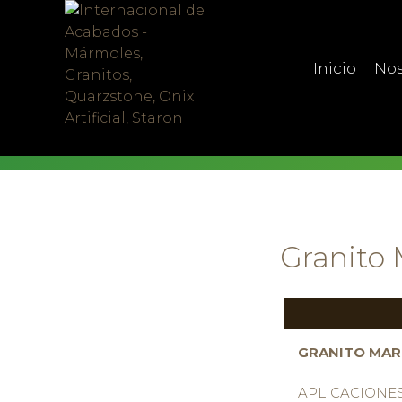
Skip
to
content
Inicio
Nos
Granito 
GRANITO MAR
APLICACIONE