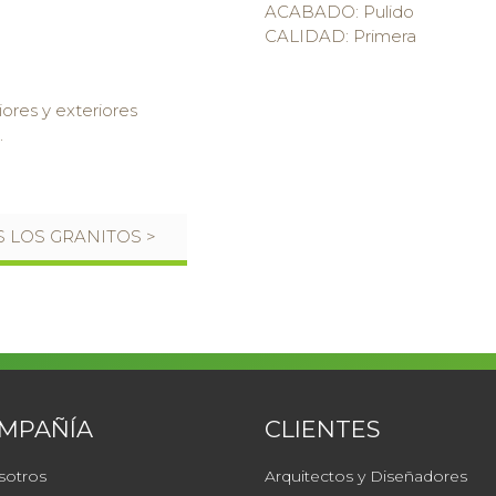
ACABADO: Pulido
CALIDAD: Primera
iores y exteriores
.
 LOS GRANITOS >
OMPAÑÍA
CLIENTES
sotros
Arquitectos y Diseñadores