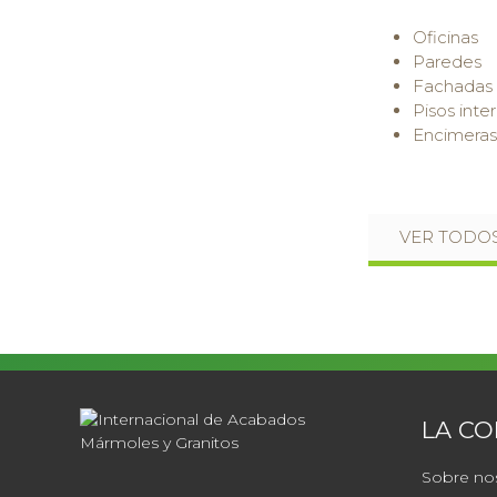
Oficinas
Paredes
Fachadas
Pisos inter
Encimeras
VER TODOS
LA C
Sobre no