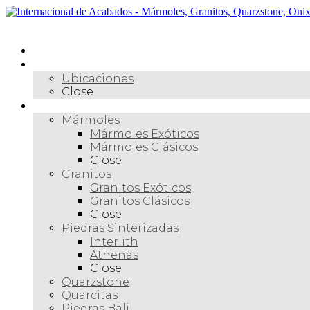
Skip
to
Menú
content
Inicio
Nosotros
Ubicaciones
Close
Materiales
Mármoles
Mármoles Exóticos
Mármoles Clásicos
Close
Granitos
Granitos Exóticos
Granitos Clásicos
Close
Piedras Sinterizadas
Interlith
Athenas
Close
Quarzstone
Quarcitas
Piedras Bali