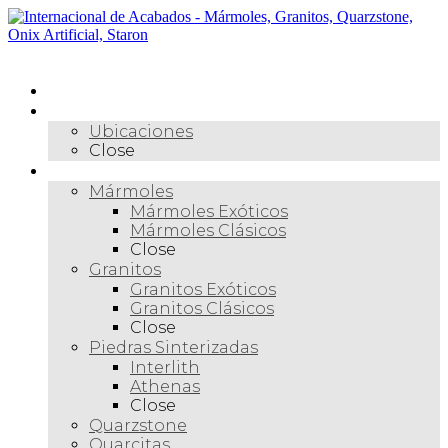
Skip
to
content
Menú
Inicio
Nosotros
Ubicaciones
Close
Materiales
Mármoles
Mármoles Exóticos
Mármoles Clásicos
Close
Granitos
Granitos Exóticos
Granitos Clásicos
Close
Piedras Sinterizadas
Interlith
Athenas
Close
Quarzstone
Quarcitas