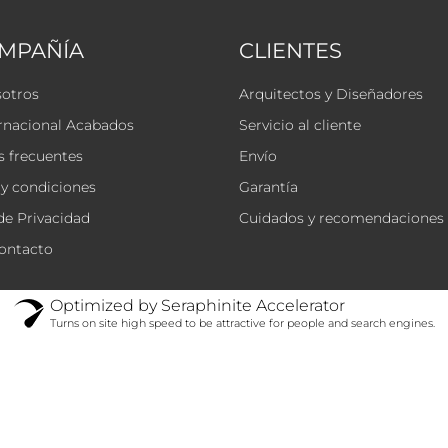
OMPAÑÍA
CLIENTES
sotros
Arquitectos y Diseñadores
rnacional Acabados
Servicio al cliente
 frecuentes
Envío
y condiciones
Garantía
 de Privacidad
Cuidados y recomendaciones
ontacto
Optimized by Seraphinite Accelerator
Turns on site high speed to be attractive for people and search engines.