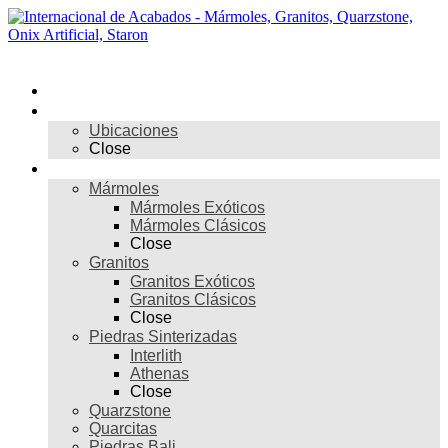
Skip
to
content
Menú
Inicio
Nosotros
Ubicaciones
Close
Materiales
Mármoles
Mármoles Exóticos
Mármoles Clásicos
Close
Granitos
Granitos Exóticos
Granitos Clásicos
Close
Piedras Sinterizadas
Interlith
Athenas
Close
Quarzstone
Quarcitas
Piedras Bali