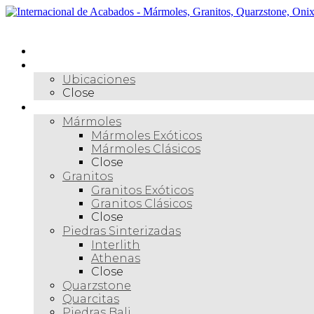
Skip
to
Menú
content
Inicio
Nosotros
Ubicaciones
Close
Materiales
Mármoles
Mármoles Exóticos
Mármoles Clásicos
Close
Granitos
Granitos Exóticos
Granitos Clásicos
Close
Piedras Sinterizadas
Interlith
Athenas
Close
Quarzstone
Quarcitas
Piedras Bali