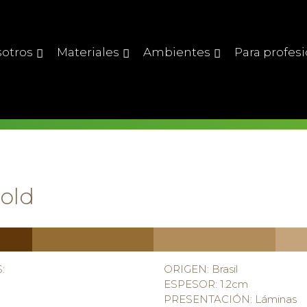
otros
Materiales
Ambientes
Para profes
old
:
ORIGEN: Brasil
ESPESOR: 1.2cm
PRESENTACIÓN: Láminas