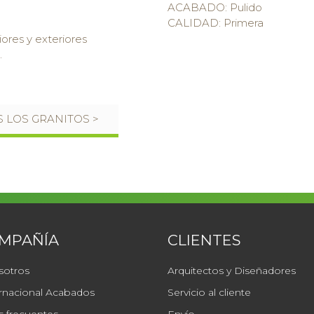
ACABADO: Pulido
CALIDAD: Primera
iores y exteriores
.
 LOS GRANITOS >
OMPAÑÍA
CLIENTES
sotros
Arquitectos y Diseñadores
rnacional Acabados
Servicio al cliente
 frecuentes
Envío