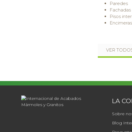
Paredes
Fachadas
Pisos inter
Encimeras
VER TODOS
LA C
Sobre no
Blog Inte
Preguntas