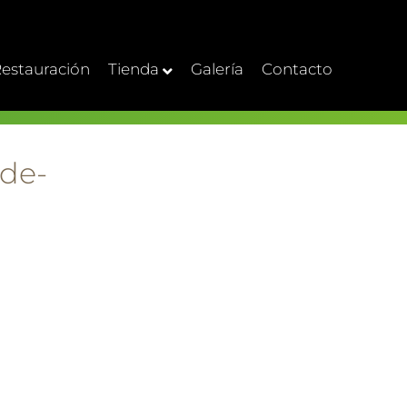
estauración
Tienda
Galería
Contacto
-de-