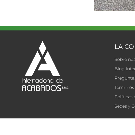
LA C
Sobre no
Blog Inte
Preguntas
Términos 
Políticas
Sedes y C