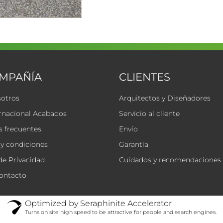
OMPAÑÍA
CLIENTES
sotros
Arquitectos y Diseñadores
rnacional Acabados
Servicio al cliente
 frecuentes
Envío
y condiciones
Garantía
 de Privacidad
Cuidados y recomendaciones
ontacto
Optimized by Seraphinite Accelerator
Turns on site high speed to be attractive for people and search engines.