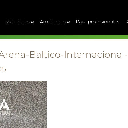
Materiales
Ambientes
Para profesionales
R
Arena-Baltico-Internacional
os