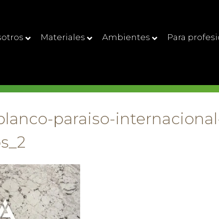
otros
Materiales
Ambientes
Para profes
blanco-paraiso-internacional
s_2