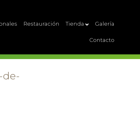
ionales
Restauración
Tienda
Galería
Contacto
-de-