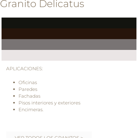
Granito Delicatus
APLICACIONES:
Oficinas
Paredes
Fachadas
Pisos interiores y exteriores
Encimeras.
VER TODOS LOS GRANITOS >