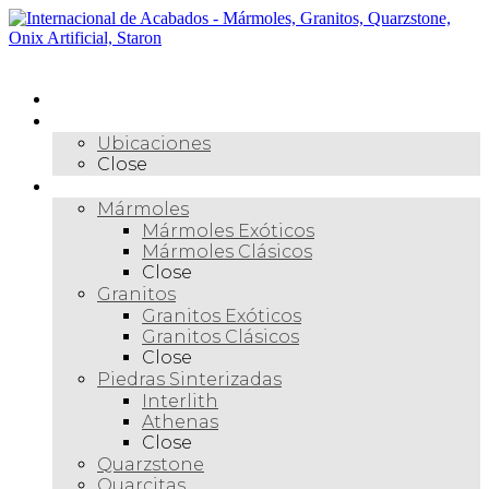
Skip
to
content
Menú
Inicio
Nosotros
Ubicaciones
Close
Materiales
Mármoles
Mármoles Exóticos
Mármoles Clásicos
Close
Granitos
Granitos Exóticos
Granitos Clásicos
Close
Piedras Sinterizadas
Interlith
Athenas
Close
Quarzstone
Quarcitas