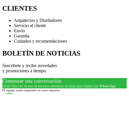
CLIENTES
Arquitectos y Diseñadores
Servicio al cliente
Envío
Garantía
Cuidados y recomendaciones
BOLETÍN DE NOTICIAS
Suscribete y recibe novedades
y promociones a tiempo.
Comenzar una conversación
¡Hola! Haz clic en uno de nuestros miembros de abajo para chatear por
WhatsApp
El equipo suele responder en unos minutos.
Cali Ventas Sede Principal
Cali Ventas Sede Principal
Optimized by Seraphinite Accelerator
Turns on site high speed to be attractive for people and search engines.