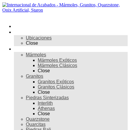
Skip
to
content
Menú
Inicio
Nosotros
Ubicaciones
Close
Materiales
Mármoles
Mármoles Exóticos
Mármoles Clásicos
Close
Granitos
Granitos Exóticos
Granitos Clásicos
Close
Piedras Sinterizadas
Interlith
Athenas
Close
Quarzstone
Quarcitas
Piedras Bali