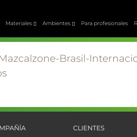
Materiales
Ambientes
Para profesionales
R
Mazcalzone-Brasil-Internaci
os
OMPAÑÍA
CLIENTES