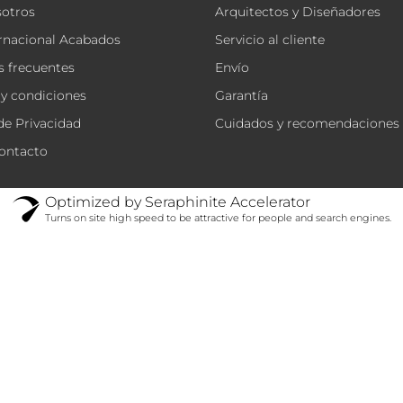
sotros
Arquitectos y Diseñadores
rnacional Acabados
Servicio al cliente
 frecuentes
Envío
y condiciones
Garantía
 de Privacidad
Cuidados y recomendaciones
ontacto
Optimized by Seraphinite Accelerator
Turns on site high speed to be attractive for people and search engines.