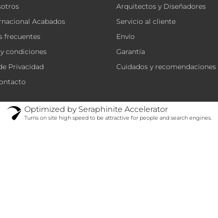
sotros
Arquitectos y Diseñadores
rnacional Acabados
Servicio al cliente
 frecuentes
Envío
y condiciones
Garantía
 de Privacidad
Cuidados y recomendaciones
ontacto
Optimized by Seraphinite Accelerator
Turns on site high speed to be attractive for people and search engines.