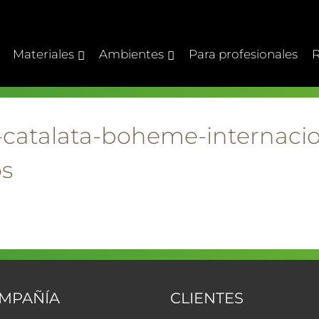
Materiales
Ambientes
Para profesionales
R
-catalata-boheme-internaci
s
OMPAÑÍA
CLIENTES