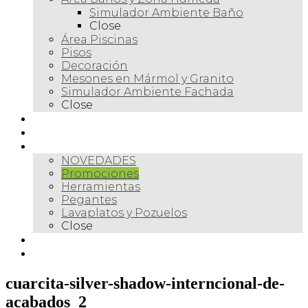
Simulador Ambiente Baño
Close
Área Piscinas
Pisos
Decoración
Mesones en Mármol y Granito
Simulador Ambiente Fachada
Close
Para profesionales
Restauración
Tienda
NOVEDADES
Promociones
Herramientas
Pegantes
Lavaplatos y Pozuelos
Close
Galería
Contacto
cuarcita-silver-shadow-interncional-de-
acabados_2