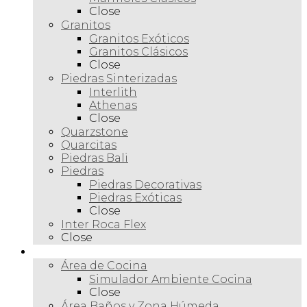
Close
Granitos
Granitos Exóticos
Granitos Clásicos
Close
Piedras Sinterizadas
Interlith
Athenas
Close
Quarzstone
Quarcitas
Piedras Bali
Piedras
Piedras Decorativas
Piedras Exóticas
Close
Inter Roca Flex
Close
Ambientes
Área de Cocina
Simulador Ambiente Cocina
Close
Área Baños y Zona Húmeda