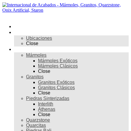
Skip
to
content
Menú
Inicio
Nosotros
Ubicaciones
Close
Materiales
Mármoles
Mármoles Exóticos
Mármoles Clásicos
Close
Granitos
Granitos Exóticos
Granitos Clásicos
Close
Piedras Sinterizadas
Interlith
Athenas
Close
Quarzstone
Quarcitas
Piedras Bali