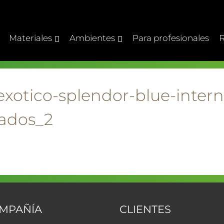
Materiales
Ambientes
Para profesionales
R
exotico-splendor-blue-intern
ados_2
OMPAÑÍA
CLIENTES