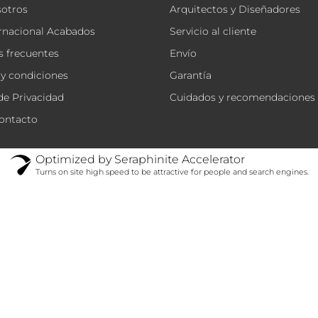
sotros
Arquitectos y Diseñadores
rnacional Acabados
Servicio al cliente
 frecuentes
Envío
y condiciones
Garantía
 de Privacidad
Cuidados y recomendaciones
ontacto
Optimized by Seraphinite Accelerator
Turns on site high speed to be attractive for people and search engines.