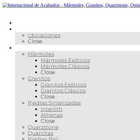
Skip
to
Menú
content
Inicio
Nosotros
Ubicaciones
Close
Materiales
Mármoles
Mármoles Exóticos
Mármoles Clásicos
Close
Granitos
Granitos Exóticos
Granitos Clásicos
Close
Piedras Sinterizadas
Interlith
Athenas
Close
Quarzstone
Quarcitas
Piedras Bali