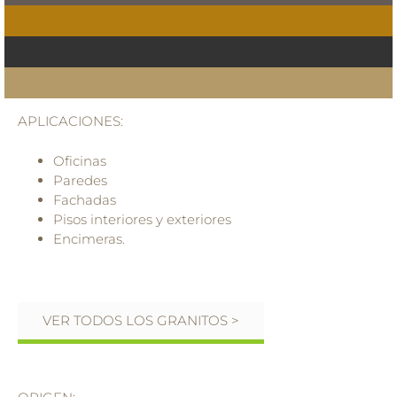
APLICACIONES:
Oficinas
Paredes
Fachadas
Pisos interiores y exteriores
Encimeras.
VER TODOS LOS GRANITOS >