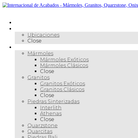
Skip
to
Menú
content
Inicio
Nosotros
Ubicaciones
Close
Materiales
Mármoles
Mármoles Exóticos
Mármoles Clásicos
Close
Granitos
Granitos Exóticos
Granitos Clásicos
Close
Piedras Sinterizadas
Interlith
Athenas
Close
Quarzstone
Quarcitas
Piedras Bali