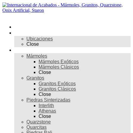
Skip
to
content
Menú
Inicio
Nosotros
Ubicaciones
Close
Materiales
Mármoles
Mármoles Exóticos
Mármoles Clásicos
Close
Granitos
Granitos Exóticos
Granitos Clásicos
Close
Piedras Sinterizadas
Interlith
Athenas
Close
Quarzstone
Quarcitas
Piedras Bali