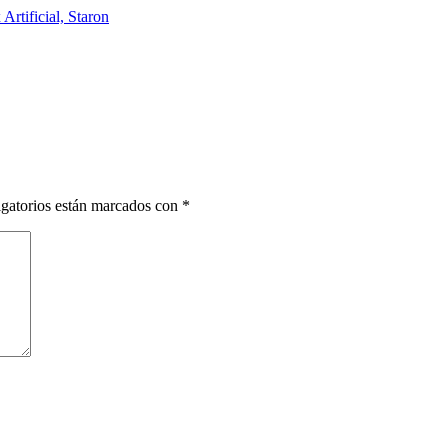
os
Materiales
Ambientes
Para profesiona
gatorios están marcados con
*