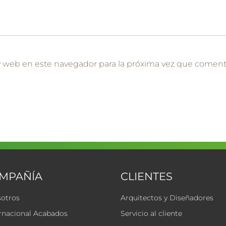
y web en este navegador para la próxima vez que coment
OMPAÑÍA
CLIENTES
sotros
Arquitectos y Diseñadores
rnacional Acabados
Servicio al cliente