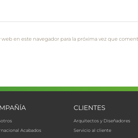
y web en este navegador para la próxima vez que coment
OMPAÑÍA
CLIENTES
sotros
Arquitectos y Diseñadores
rnacional Acabados
Servicio al cliente