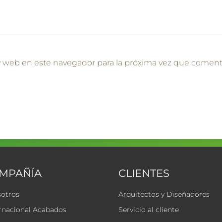
y web en este navegador para la próxima vez que coment
OMPAÑÍA
CLIENTES
sotros
Arquitectos y Diseñadores
rnacional Acabados
Servicio al cliente