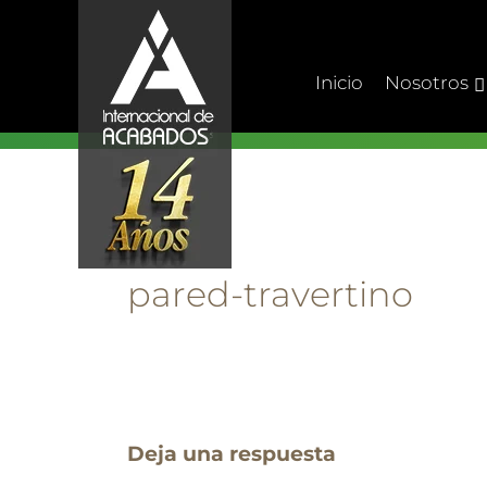
Skip
to
content
Inicio
Nosotros
pared-travertino
Deja una respuesta