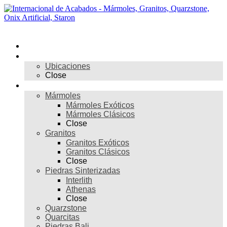
Skip
to
content
Menú
Inicio
Nosotros
Ubicaciones
Close
Materiales
Mármoles
Mármoles Exóticos
Mármoles Clásicos
Close
Granitos
Granitos Exóticos
Granitos Clásicos
Close
Piedras Sinterizadas
Interlith
Athenas
Close
Quarzstone
Quarcitas
Piedras Bali