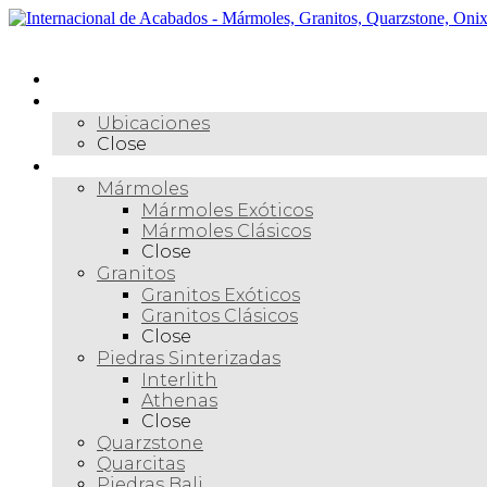
Skip
to
Menú
content
Inicio
Nosotros
Ubicaciones
Close
Materiales
Mármoles
Mármoles Exóticos
Mármoles Clásicos
Close
Granitos
Granitos Exóticos
Granitos Clásicos
Close
Piedras Sinterizadas
Interlith
Athenas
Close
Quarzstone
Quarcitas
Piedras Bali