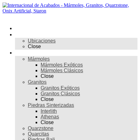
Skip
to
content
Menú
Inicio
Nosotros
Ubicaciones
Close
Materiales
Mármoles
Mármoles Exóticos
Mármoles Clásicos
Close
Granitos
Granitos Exóticos
Granitos Clásicos
Close
Piedras Sinterizadas
Interlith
Athenas
Close
Quarzstone
Quarcitas
Piedras Bali