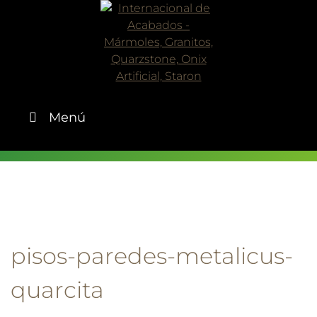
Skip
to
content
Menú
pisos-paredes-metalicus-
quarcita