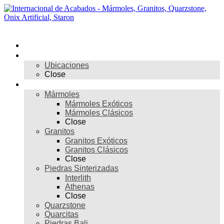
Skip
to
content
Menú
Inicio
Nosotros
Ubicaciones
Close
Materiales
Mármoles
Mármoles Exóticos
Mármoles Clásicos
Close
Granitos
Granitos Exóticos
Granitos Clásicos
Close
Piedras Sinterizadas
Interlith
Athenas
Close
Quarzstone
Quarcitas
Piedras Bali