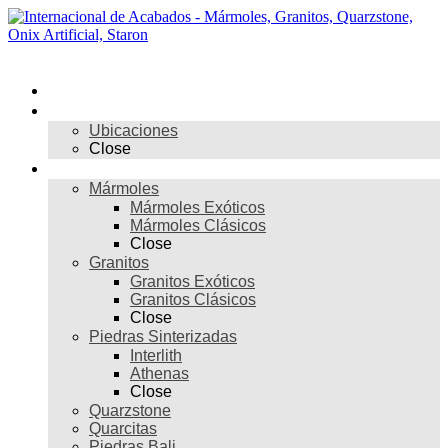
Skip
to
content
Menú
Inicio
Nosotros
Ubicaciones
Close
Materiales
Mármoles
Mármoles Exóticos
Mármoles Clásicos
Close
Granitos
Granitos Exóticos
Granitos Clásicos
Close
Piedras Sinterizadas
Interlith
Athenas
Close
Quarzstone
Quarcitas
Piedras Bali