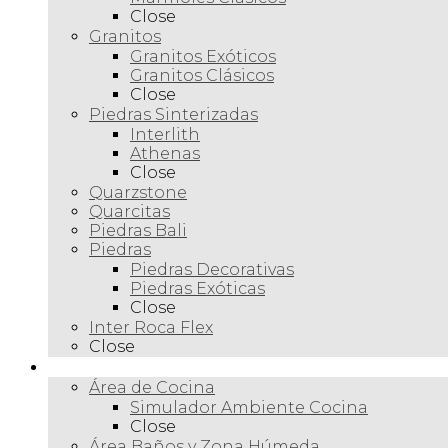
Close
Granitos
Granitos Exóticos
Granitos Clásicos
Close
Piedras Sinterizadas
Interlith
Athenas
Close
Quarzstone
Quarcitas
Piedras Bali
Piedras
Piedras Decorativas
Piedras Exóticas
Close
Inter Roca Flex
Close
Ambientes
Área de Cocina
Simulador Ambiente Cocina
Close
Área Baños y Zona Húmeda