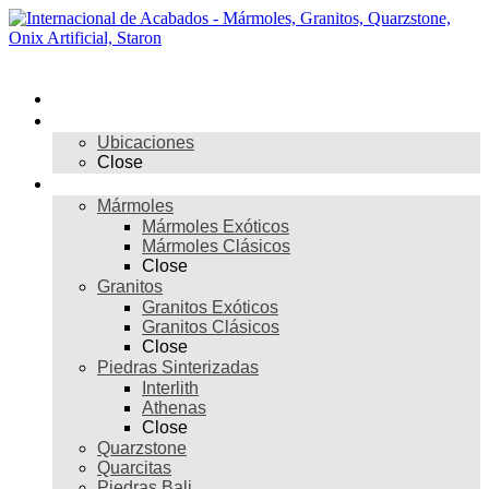
Skip
to
content
Menú
Inicio
Nosotros
Ubicaciones
Close
Materiales
Mármoles
Mármoles Exóticos
Mármoles Clásicos
Close
Granitos
Granitos Exóticos
Granitos Clásicos
Close
Piedras Sinterizadas
Interlith
Athenas
Close
Quarzstone
Quarcitas
Piedras Bali