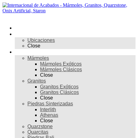
Skip
to
content
Menú
Inicio
Nosotros
Ubicaciones
Close
Materiales
Mármoles
Mármoles Exóticos
Mármoles Clásicos
Close
Granitos
Granitos Exóticos
Granitos Clásicos
Close
Piedras Sinterizadas
Interlith
Athenas
Close
Quarzstone
Quarcitas
Piedras Bali