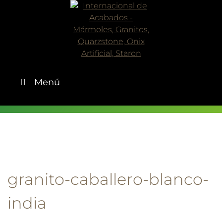
Skip
to
content
Menú
granito-caballero-blanco-
india