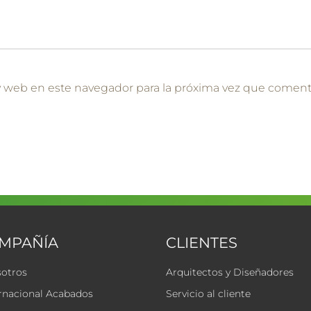
y web en este navegador para la próxima vez que coment
OMPAÑÍA
CLIENTES
sotros
Arquitectos y Diseñadores
rnacional Acabados
Servicio al cliente