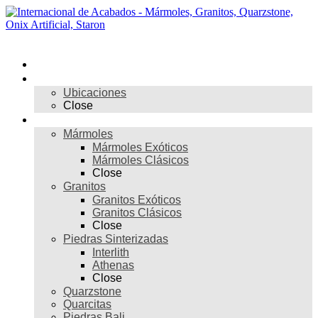
Skip
to
content
Menú
Inicio
Nosotros
Ubicaciones
Close
Materiales
Mármoles
Mármoles Exóticos
Mármoles Clásicos
Close
Granitos
Granitos Exóticos
Granitos Clásicos
Close
Piedras Sinterizadas
Interlith
Athenas
Close
Quarzstone
Quarcitas
Piedras Bali