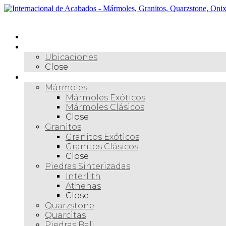
Skip
to
Menú
content
Inicio
Nosotros
Ubicaciones
Close
Materiales
Mármoles
Mármoles Exóticos
Mármoles Clásicos
Close
Granitos
Granitos Exóticos
Granitos Clásicos
Close
Piedras Sinterizadas
Interlith
Athenas
Close
Quarzstone
Quarcitas
Piedras Bali