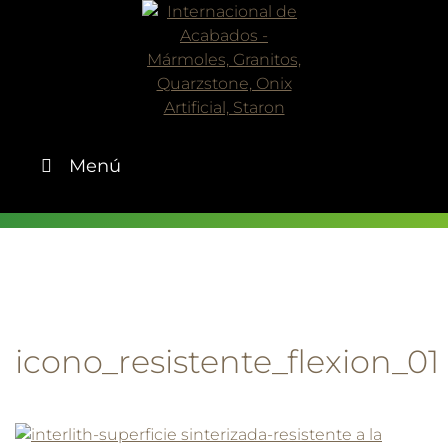
Skip
to
content
Menú
icono_resistente_flexion_01