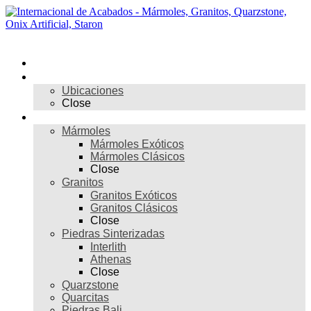
Skip
to
content
Menú
Inicio
Nosotros
Ubicaciones
Close
Materiales
Mármoles
Mármoles Exóticos
Mármoles Clásicos
Close
Granitos
Granitos Exóticos
Granitos Clásicos
Close
Piedras Sinterizadas
Interlith
Athenas
Close
Quarzstone
Quarcitas
Piedras Bali