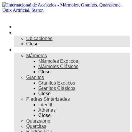
Skip
to
content
Menú
Inicio
Nosotros
Ubicaciones
Close
Materiales
Mármoles
Mármoles Exóticos
Mármoles Clásicos
Close
Granitos
Granitos Exóticos
Granitos Clásicos
Close
Piedras Sinterizadas
Interlith
Athenas
Close
Quarzstone
Quarcitas
Piedras Bali