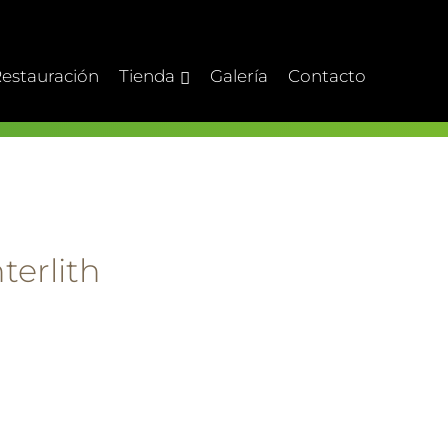
estauración
Tienda
Galería
Contacto
terlith