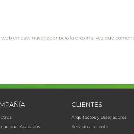
y web en este navegador para la próxima vez que coment
OMPAÑÍA
CLIENTES
sotros
Arquitectos y Diseñadores
rnacional Acabados
Servicio al cliente