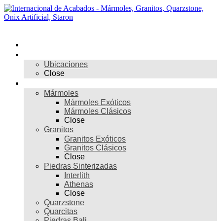
Skip
to
content
Menú
Inicio
Nosotros
Ubicaciones
Close
Materiales
Mármoles
Mármoles Exóticos
Mármoles Clásicos
Close
Granitos
Granitos Exóticos
Granitos Clásicos
Close
Piedras Sinterizadas
Interlith
Athenas
Close
Quarzstone
Quarcitas
Piedras Bali