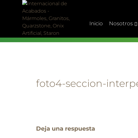
Skip
to
content
Inicio
Nosotros
foto4-seccion-inter
Deja una respuesta