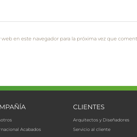
y web en este navegador para la próxima vez que coment
OMPAÑÍA
CLIENTES
sotros
Arquitectos y Diseñadores
rnacional Acabados
Servicio al cliente