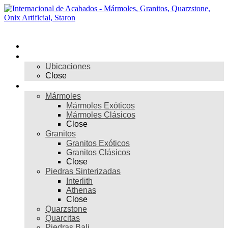
Skip
to
content
Menú
Inicio
Nosotros
Ubicaciones
Close
Materiales
Mármoles
Mármoles Exóticos
Mármoles Clásicos
Close
Granitos
Granitos Exóticos
Granitos Clásicos
Close
Piedras Sinterizadas
Interlith
Athenas
Close
Quarzstone
Quarcitas
Piedras Bali